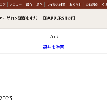
ログ
メニュー
紹介
場所
ウイルス対策
お知らせ
ご依頼例
Q &
ーサロン理容ますだ 【BARBERSHOP】
ブログ
福井市学園
023