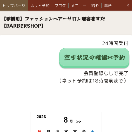
»
トップページ
ネット予約
ブログ
メニュー
紹介
場所
ウイルス対策
お知らせ
ご依頼例
Q & A
ふくちゃんの部屋
【学園町】ファッションヘアーサロン理容ますだ
【BARBERSHOP】
24時間受付
空き状況の確認✄予約
会員登録なしで完了
（ネット予約は18時間前まで）