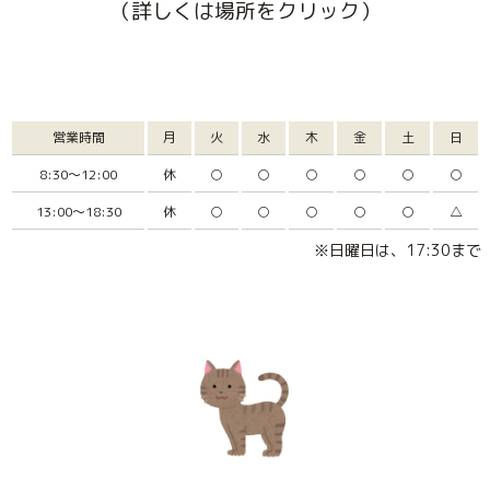
（詳しくは場所をクリック）
営業時間
月
火
水
木
金
土
日
8:30～12:00
休
○
○
○
○
○
○
13:00～18:30
休
○
○
○
○
○
△
※日曜日は、17:30まで